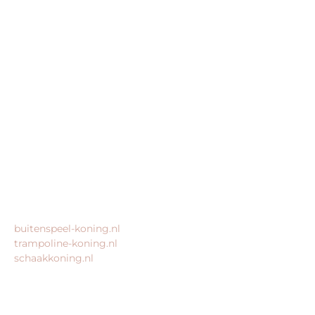
BEDRIJFSGEGEVENS
Buitenspeel-koning.nl is een website van:
King Webshops
Morsestraat 11
6716 AH Ede
Geen bezoekadres
KvK: 80435947
BTW: NL861672082B01
MEER VAN ONZE WEBSHOPS
buitenspeel-koning.nl
trampoline-koning.nl
schaakkoning.nl