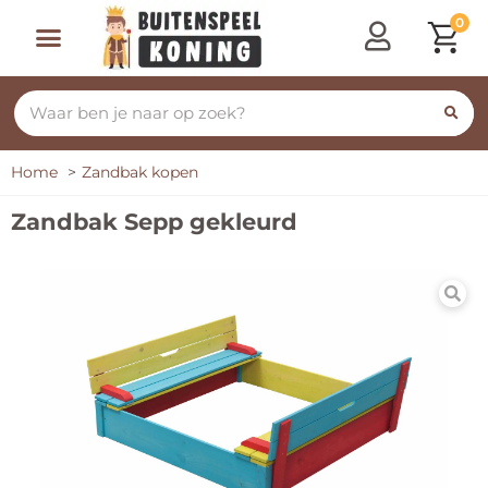
0
Speeltoestellen & Speelhuisjes
Schommelen, Klimmen & Glijden
Rijdend Speelgoed
Home
Zandbak kopen
Zandbak Sepp gekleurd