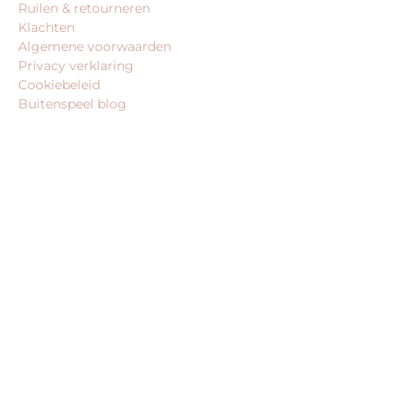
Ruilen & retourneren
Klachten
Algemene voorwaarden
Privacy verklaring
Cookiebeleid
Buitenspeel blog
BEDRIJFSGEGEVENS
Buitenspeel-koning.nl is een website van:
King Webshops
Morsestraat 11
6716 AH Ede
Geen bezoekadres
KvK: 80435947
BTW: NL861672082B01
MEER VAN ONZE WEBSHOPS