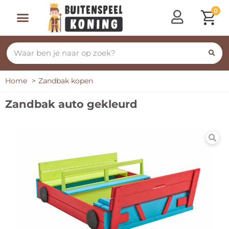
0
Speeltoestellen & Speelhuisjes
Schommelen, Klimmen & Glijden
Rijdend Speelgoed
Home
Zandbak kopen
Zandbak auto gekleurd