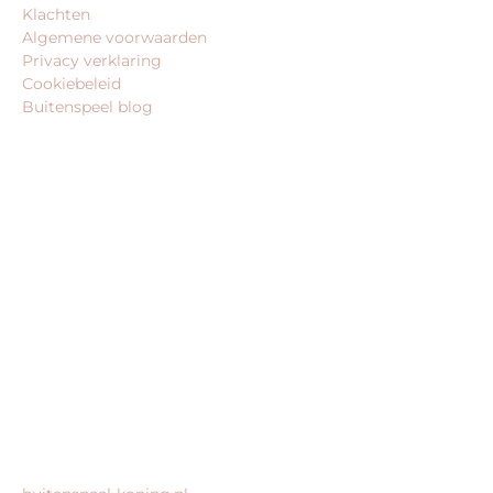
Klachten
Algemene voorwaarden
Privacy verklaring
Cookiebeleid
Buitenspeel blog
BEDRIJFSGEGEVENS
Buitenspeel-koning.nl is een website van:
King Webshops
Morsestraat 11
6716 AH Ede
Geen bezoekadres
KvK: 80435947
BTW: NL861672082B01
MEER VAN ONZE WEBSHOPS