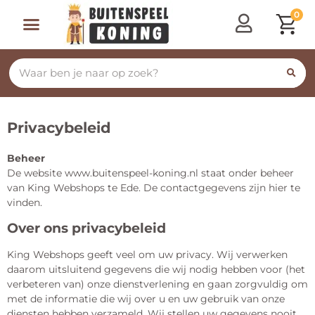
0
Speeltoestellen & Speelhuisjes
Schommelen, Klimmen & Glijden
Rijdend Speelgoed
Privacybeleid
Beheer
De website www.buitenspeel-koning.nl staat onder beheer
van King Webshops te Ede. De contactgegevens zijn hier te
vinden.
Over ons privacybeleid
King Webshops geeft veel om uw privacy. Wij verwerken
daarom uitsluitend gegevens die wij nodig hebben voor (het
verbeteren van) onze dienstverlening en gaan zorgvuldig om
met de informatie die wij over u en uw gebruik van onze
diensten hebben verzameld. Wij stellen uw gegevens nooit