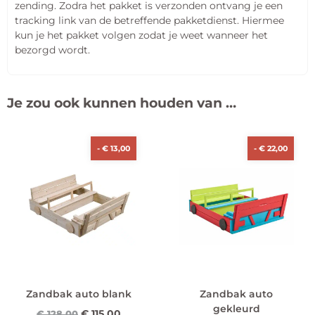
zending. Zodra het pakket is verzonden ontvang je een
tracking link van de betreffende pakketdienst. Hiermee
kun je het pakket volgen zodat je weet wanneer het
bezorgd wordt.
Je zou ook kunnen houden van …
-
€
13,00
-
€
22,00
Zandbak auto blank
Zandbak auto
gekleurd
€
115,00
€
128,00