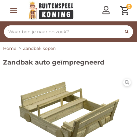
0
Speeltoestellen & Speelhuisjes
Schommelen, Klimmen & Glijden
Rijdend Speelgoed
Home
Zandbak kopen
Zandbak auto geïmpregneerd