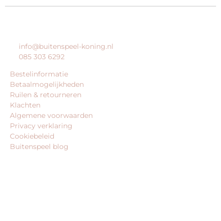
KLANTENSERVICE
info@buitenspeel-koning.nl
085 303 6292
Bestelinformatie
Betaalmogelijkheden
Ruilen & retourneren
Klachten
Algemene voorwaarden
Privacy verklaring
Cookiebeleid
Buitenspeel blog
BEDRIJFSGEGEVENS
Buitenspeel-koning.nl is een website van:
King Webshops
Morsestraat 11