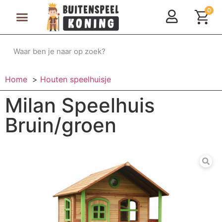
0
Speeltoestellen & Speelhuisjes
Schommelen, Klimmen & Glijden
Rijdend Speelgoed
Home
Houten speelhuisje
Milan Speelhuis
Bruin/groen