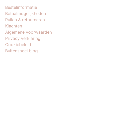
Bestelinformatie
Betaalmogelijkheden
Ruilen & retourneren
Klachten
Algemene voorwaarden
Privacy verklaring
Cookiebeleid
Buitenspeel blog
BEDRIJFSGEGEVENS
Buitenspeel-koning.nl is een website van:
King Webshops
Morsestraat 11
6716 AH Ede
Geen bezoekadres