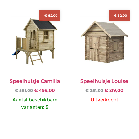
-
€
82,00
-
€
32,00
Speelhuisje Camilla
Speelhuisje Louise
€
499,00
€
219,00
€
581,00
€
251,00
Aantal beschikbare
Uitverkocht
varianten: 9
Opties Selecteren
Product Bekijken