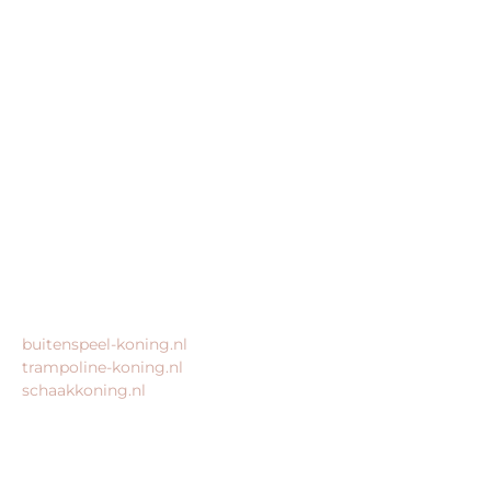
BEDRIJFSGEGEVENS
Buitenspeel-koning.nl is een website van:
King Webshops
Morsestraat 11
6716 AH Ede
Geen bezoekadres
KvK: 80435947
BTW: NL861672082B01
MEER VAN ONZE WEBSHOPS
buitenspeel-koning.nl
trampoline-koning.nl
schaakkoning.nl