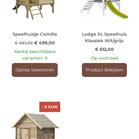
Speelhuisje Camilla
Lodge XL Speelhuis
Klassiek Wit/grijs
€
499,00
€
581,00
€
612,00
Aantal beschikbare
varianten: 9
Op voorraad
Opties Selecteren
Product Bekijken
-
€
32,00