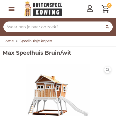
0
Speeltoestellen & Speelhuisjes
Schommelen, Klimmen & Glijden
Rijdend Speelgoed
Home
Speelhuisje kopen
Max Speelhuis Bruin/wit