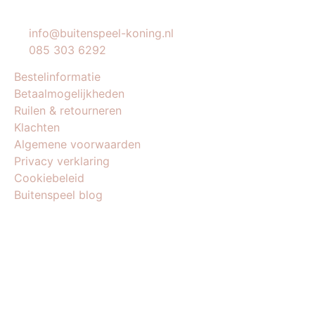
KLANTENSERVICE
info@buitenspeel-koning.nl
085 303 6292
Bestelinformatie
Betaalmogelijkheden
Ruilen & retourneren
Klachten
Algemene voorwaarden
Privacy verklaring
Cookiebeleid
Buitenspeel blog
BEDRIJFSGEGEVENS
Buitenspeel-koning.nl is een website van:
King Webshops
Morsestraat 11