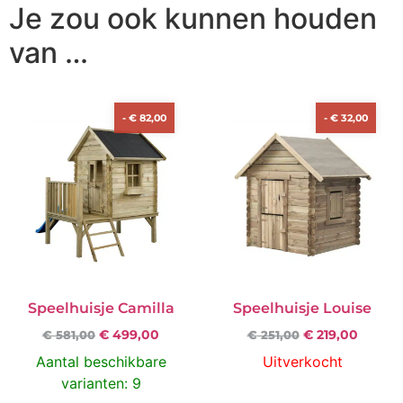
Je zou ook kunnen houden
van …
-
€
82,00
-
€
32,00
Speelhuisje Camilla
Speelhuisje Louise
€
499,00
€
219,00
€
581,00
€
251,00
Aantal beschikbare
Uitverkocht
varianten: 9