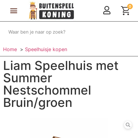
0
Speeltoestellen & Speelhuisjes
Schommelen, Klimmen & Glijden
Rijdend Speelgoed
Home
Speelhuisje kopen
Liam Speelhuis met
Summer
Nestschommel
Bruin/groen