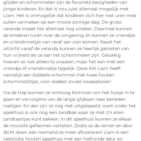
glijden en schommelen zijn de favoriete bezigheden van
jonge kinderen. En dat is nou juist allemaal mogelijk met
Liam. Het is onmogelijk dat kinderen zich hier niet uren mee
zullen vermaken op een mooie zonnige dag. De grote
veranda maakt het allemaal nog unieker. Daarmee kunnen
de kinderen turen over de omgeving en kunnen ze vriendjes
en vriendinnetjes van veraf aan zien komen. Naast het
uitzicht vanaf de veranda kunnen ze heerlijk genieten van
hun vrijheid als ze aan het schommelen zijn. Gelukkig
hoeven ze niet alleen te zwaaien, maar het kan met een
vriendje of vriendinnetje tegelijk. Deze AXI Liam heeft
namelijk een dubbele schommel met twee houten
schommelzitjes, voor dubbel zoveel zwaaiplezier!
Via de trap kunnen ze omhoog klimmen om het huisje in te
gaan en vervolgens van de lange glijbaan naar beneden
roetsjen. En dan zijn ze nog niet uitgespeeld, want onder het
speelhuis is ook nog een zandbak waar ze met z'n allen
zandtaartjes kunt bakken. In dit speelhuis kunnen ze elkaar
de mooiste geheimen vertellen. Zodra ze de ramen en deur
dicht doen, kan niemand ze meer afluisteren! Liam is een
veelzijdig houten speelhuis met een halfronde deur en