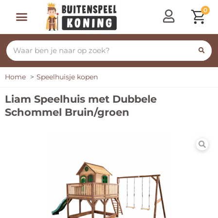
0
Speeltoestellen & Speelhuisjes
Schommelen, Klimmen & Glijden
Rijdend Speelgoed
Home
Speelhuisje kopen
Liam Speelhuis met Dubbele
Schommel Bruin/groen