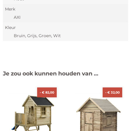
Merk
AXI
Kleur
Bruin, Grijs, Groen, Wit
Je zou ook kunnen houden van …
-
€
82,00
-
€
32,00