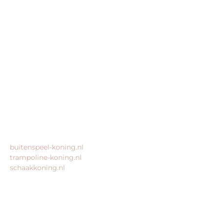
Buitenspeel-koning.nl is een website van:
King Webshops
Morsestraat 11
6716 AH Ede
Geen bezoekadres
KvK: 80435947
BTW: NL861672082B01
MEER VAN ONZE WEBSHOPS
buitenspeel-koning.nl
trampoline-koning.nl
schaakkoning.nl