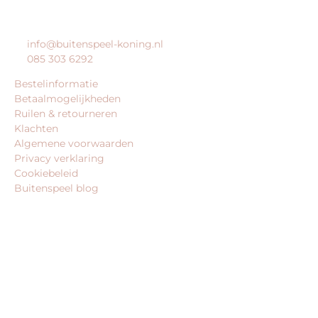
KLANTENSERVICE
info@buitenspeel-koning.nl
085 303 6292
Bestelinformatie
Betaalmogelijkheden
Ruilen & retourneren
Klachten
Algemene voorwaarden
Privacy verklaring
Cookiebeleid
Buitenspeel blog
BEDRIJFSGEGEVENS
Buitenspeel-koning.nl is een website van:
King Webshops
Morsestraat 11
6716 AH Ede