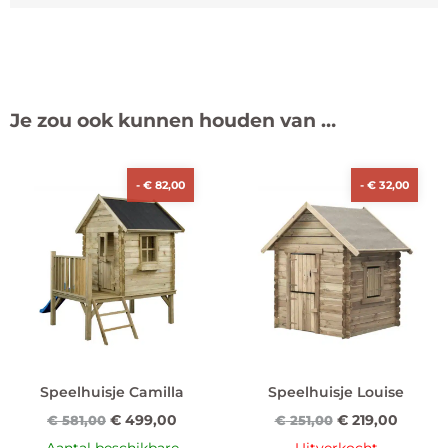
Je zou ook kunnen houden van …
-
€
82,00
-
€
32,00
Speelhuisje Camilla
Speelhuisje Louise
€
499,00
€
219,00
€
581,00
€
251,00