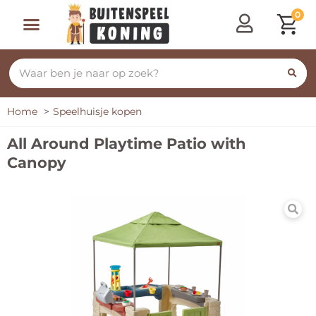
0
Speeltoestellen & Speelhuisjes
Schommelen, Klimmen & Glijden
Rijdend Speelgoed
Home
Speelhuisje kopen
All Around Playtime Patio with
Canopy