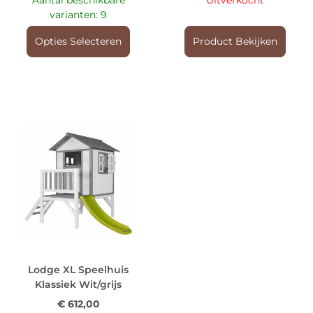
Aantal beschikbare
Uitverkocht
varianten: 9
Opties Selecteren
Product Bekijken
Lodge XL Speelhuis
Klassiek Wit/grijs
€
612,00