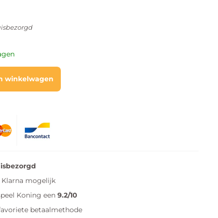
isbezorgd
dagen
n winkelwagen
uisbezorgd
Klarna mogelijk
speel Koning een
9.2/10
favoriete betaalmethode