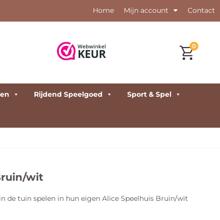
Home
Mijn account
Contact
0
den
Rijdend Speelgoed
Sport & Spel
Bruin/wit
n de tuin spelen in hun eigen Alice Speelhuis Bruin/wit