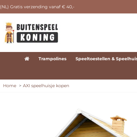
(NL) Gratis verzending vanaf € 40,-
Trampolines
Speeltoestellen & Speelhui
Home
AXI speelhuisje kopen