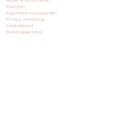
Ruilen & retourneren
Klachten
Algemene voorwaarden
Privacy verklaring
Cookiebeleid
Buitenspeel blog
BEDRIJFSGEGEVENS
Buitenspeel-koning.nl is een website van:
King Webshops
Morsestraat 11
6716 AH Ede
Geen bezoekadres
KvK: 80435947
BTW: NL861672082B01
MEER VAN ONZE WEBSHOPS