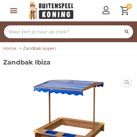
0
Speeltoestellen & Speelhuisjes
Schommelen, Klimmen & Glijden
Rijdend Speelgoed
Home
Zandbak kopen
Zandbak Ibiza