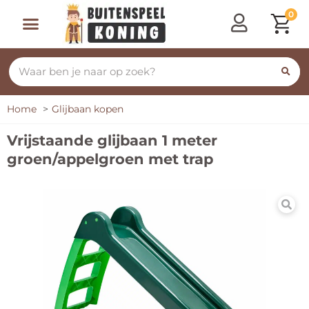
0
Speeltoestellen & Speelhuisjes
Schommelen, Klimmen & Glijden
Rijdend Speelgoed
Home
Glijbaan kopen
Vrijstaande glijbaan 1 meter
groen/appelgroen met trap