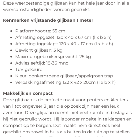
Deze weerbestendige glijbaan kan het hele jaar door in alle
weersomstandigheden worden gebruikt.
Kenmerken vrijstaande glijbaan 1 meter
Platformhoogte: 55 cm
Afmeting opgezet: 120 x 40 x 67 cm (l x b x h)
Afmeting ingeklapt: 120 x 40 x 17 cm (l x b x h)
Gewicht glijbaan: 3 kg
Maximumgebruikersgewicht: 25 kg
Adviesleeftijd: 18-36 mnd
TüV gekeurd
Kleur: donkergroene glijbaan/appelgroen trap
Verpakkingsafmeting 122 x 42 x 20cm (l x b x h)
Makkelijk en compact
Deze glijbaan is de perfecte maat voor peuters en kleuters
van 1 tot ongeveer 3 jaar die op zoek zijn naar een leuk
avontuur. Deze glijbaan neemt niet veel ruimte in beslag als
hij niet gebruikt wordt. Hij is zonder moeite in te klappen en
compact op te bergen. Dat maakt hem direct ook heel
geschikt om zowel in huis als buiten in de tuin op te stellen.