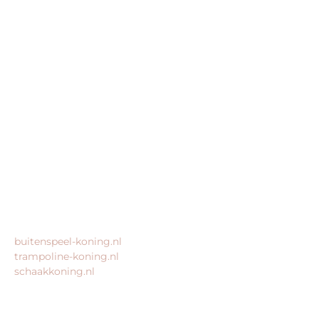
BEDRIJFSGEGEVENS
Buitenspeel-koning.nl is een website van:
King Webshops
Morsestraat 11
6716 AH Ede
Geen bezoekadres
KvK: 80435947
BTW: NL861672082B01
MEER VAN ONZE WEBSHOPS
buitenspeel-koning.nl
trampoline-koning.nl
schaakkoning.nl