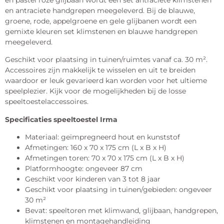
en pastel roze glijbaan wordt een set antraciete klimstenen
en antraciete handgrepen meegeleverd. Bij de blauwe,
groene, rode, appelgroene en gele glijbanen wordt een
gemixte kleuren set klimstenen en blauwe handgrepen
meegeleverd.
Geschikt voor plaatsing in tuinen/ruimtes vanaf ca. 30 m².
Accessoires zijn makkelijk te wisselen en uit te breiden
waardoor er leuk gevarieerd kan worden voor het ultieme
speelplezier. Kijk voor de mogelijkheden bij de losse
speeltoestelaccessoires.
Specificaties speeltoestel Irma
Materiaal: geïmpregneerd hout en kunststof
Afmetingen: 160 x 70 x 175 cm (L x B x H)
Afmetingen toren: 70 x 70 x 175 cm (L x B x H)
Platformhoogte: ongeveer 87 cm
Geschikt voor kinderen van 3 tot 8 jaar
Geschikt voor plaatsing in tuinen/gebieden: ongeveer
30 m²
Bevat: speeltoren met klimwand, glijbaan, handgrepen,
klimstenen en montagehandleiding