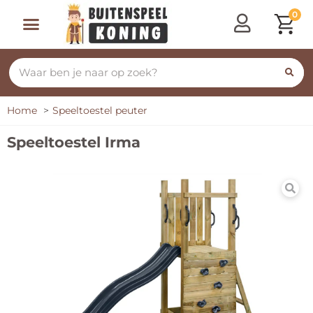
0
Speeltoestellen & Speelhuisjes
Schommelen, Klimmen & Glijden
Rijdend Speelgoed
Home
Speeltoestel peuter
Speeltoestel Irma