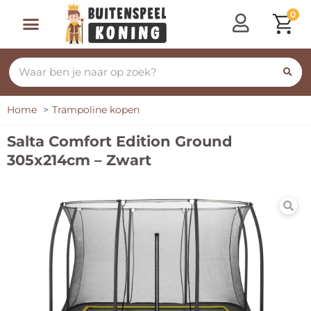
0
Speeltoestellen & Speelhuisjes
Schommelen, Klimmen & Glijden
Rijdend Speelgoed
Home
Trampoline kopen
Salta Comfort Edition Ground
305x214cm – Zwart