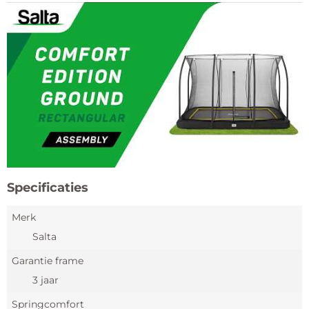
Specificaties
Merk
Salta
Garantie frame
3 jaar
Springcomfort