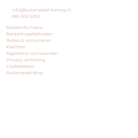
info@buitenspeel-koning.nl
085 303 6292
Bestelinformatie
Betaalmogelijkheden
Ruilen & retourneren
Klachten
Algemene voorwaarden
Privacy verklaring
Cookiebeleid
Buitenspeel blog
BEDRIJFSGEGEVENS
Buitenspeel-koning.nl is een website van:
King Webshops
Morsestraat 11
6716 AH Ede
Geen bezoekadres