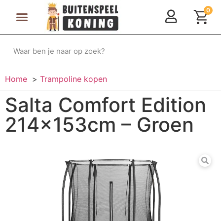
0
Speeltoestellen & Speelhuisjes
Schommelen, Klimmen & Glijden
Rijdend Speelgoed
Home
Trampoline kopen
Salta Comfort Edition
214x153cm – Groen