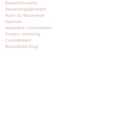
Bestelinformatie
Betaalmogelijkheden
Ruilen & retourneren
Klachten
Algemene voorwaarden
Privacy verklaring
Cookiebeleid
Buitenspeel blog
BEDRIJFSGEGEVENS
Buitenspeel-koning.nl is een website van:
King Webshops
Morsestraat 11
6716 AH Ede
Geen bezoekadres
KvK: 80435947