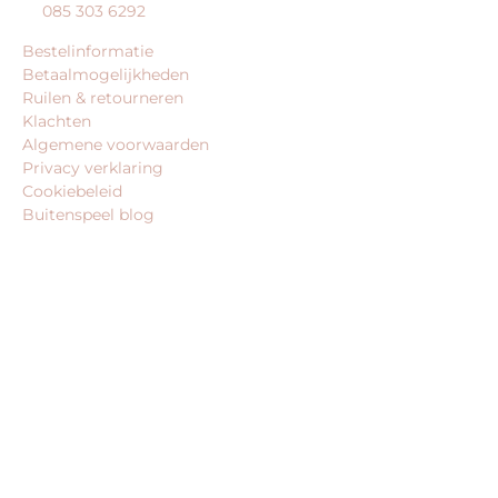
085 303 6292
Bestelinformatie
Betaalmogelijkheden
Ruilen & retourneren
Klachten
Algemene voorwaarden
Privacy verklaring
Cookiebeleid
Buitenspeel blog
BEDRIJFSGEGEVENS
Buitenspeel-koning.nl is een website van:
King Webshops
Morsestraat 11
6716 AH Ede
Geen bezoekadres
KvK: 80435947