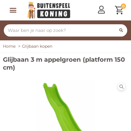
0
Speeltoestellen & Speelhuisjes
Schommelen, Klimmen & Glijden
Rijdend Speelgoed
Home
Glijbaan kopen
Glijbaan 3 m appelgroen (platform 150
cm)