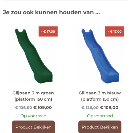
Je zou ook kunnen houden van …
-
€
17,00
-
€
17,00
Glijbaan 3 m groen
Glijbaan 3 m blauw
(platform 150 cm)
(platform 150 cm)
€
109,00
€
109,00
€
126,00
€
126,00
Op voorraad
Op voorraad
Product Bekijken
Product Bekijken