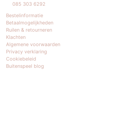
085 303 6292
Bestelinformatie
Betaalmogelijkheden
Ruilen & retourneren
Klachten
Algemene voorwaarden
Privacy verklaring
Cookiebeleid
Buitenspeel blog
BEDRIJFSGEGEVENS
Buitenspeel-koning.nl is een website van:
King Webshops
Morsestraat 11
6716 AH Ede
Geen bezoekadres