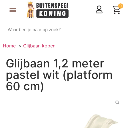
0
Speeltoestellen & Speelhuisjes
Schommelen, Klimmen & Glijden
Rijdend Speelgoed
Home
Glijbaan kopen
Glijbaan 1,2 meter
pastel wit (platform
60 cm)