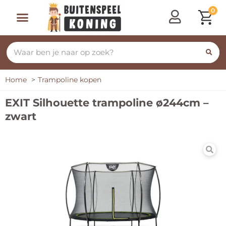
0
Speeltoestellen & Speelhuisjes
Schommelen, Klimmen & Glijden
Rijdend Speelgoed
Home
Trampoline kopen
EXIT Silhouette trampoline ø244cm –
zwart