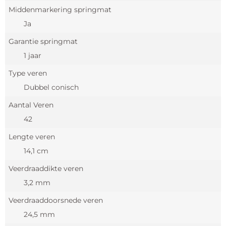
Middenmarkering springmat
Ja
Garantie springmat
1 jaar
Type veren
Dubbel conisch
Aantal Veren
42
Lengte veren
14,1 cm
Veerdraaddikte veren
3,2 mm
Veerdraaddoorsnede veren
24,5 mm