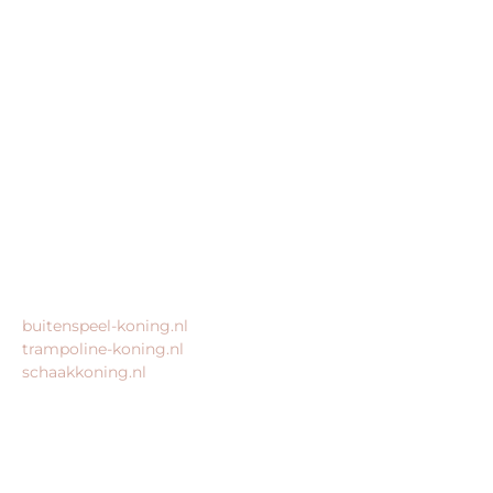
Buitenspeel-koning.nl is een website van:
King Webshops
Morsestraat 11
6716 AH Ede
Geen bezoekadres
KvK: 80435947
BTW: NL861672082B01
MEER VAN ONZE WEBSHOPS
buitenspeel-koning.nl
trampoline-koning.nl
schaakkoning.nl