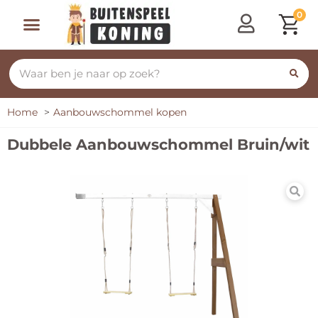
0
Speeltoestellen & Speelhuisjes
Schommelen, Klimmen & Glijden
Rijdend Speelgoed
Home
Aanbouwschommel kopen
Dubbele Aanbouwschommel Bruin/wit