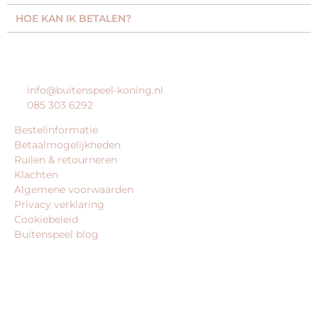
HOE KAN IK BETALEN?
KLANTENSERVICE
info@buitenspeel-koning.nl
085 303 6292
Bestelinformatie
Betaalmogelijkheden
Ruilen & retourneren
Klachten
Algemene voorwaarden
Privacy verklaring
Cookiebeleid
Buitenspeel blog
BEDRIJFSGEGEVENS
Buitenspeel-koning.nl is een website van: