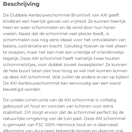
Beschrijving
De Dubbele Aanbouwschommel Bruin/wit van AXI geeft
kinderen een heerlijk gevoel van vrijheid. Ze kunnen heerlijk
heen en weer schommelen en de wind door hun haren
voelen. Naast dat de schommel veel plezier biedt, is
schommelen ook nog eens ideaal voor het ontwikkelen van
balans, coördinatie en kracht. Gelukkig hoeven ze niet alleen
te zwaaien, maar het kan met een vriendje of vriendinnetje
tegelijk. Deze AXI schommel heeft namelijk twee houten
schommelzitjes, voor dubbel zoveel zwaaiplezier! Ze kunnen
de hele buurt laten zien hoe hoog ze wel niet kunnen komen
op deze AXI schommel. Wat zullen de andere ervan op kijken!
De AXI Aanbouwschommel kan eenvoudig aan een wand
bevestigd worden.
De unieke constructie van de AXI schommel is volledig
gebouwd uit hout en voorzien van schoren voor extra
stabiliteit. Dit zorgt ervoor dat de schommel perfect bij de
natuurlijke omgeving van de tuin past. Deze AXI schommel
is gemaakt van FSC 100% Hemlock hout en is daarnaast
afkomstig van duurzaam beheerde bossen en daarom ook