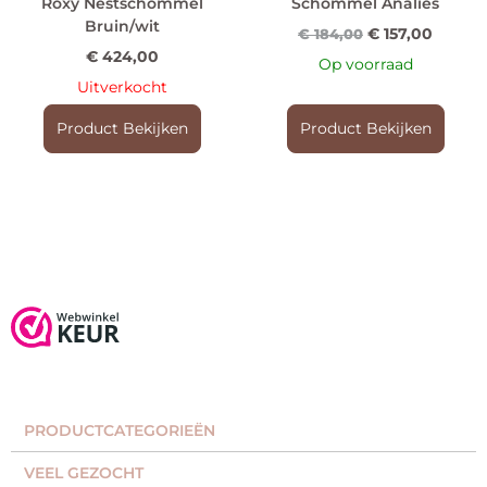
Roxy Nestschommel
Schommel Analies
Bruin/wit
€
157,00
€
184,00
€
424,00
Op voorraad
Uitverkocht
Product Bekijken
Product Bekijken
PRODUCTCATEGORIEËN​
VEEL GEZOCHT​